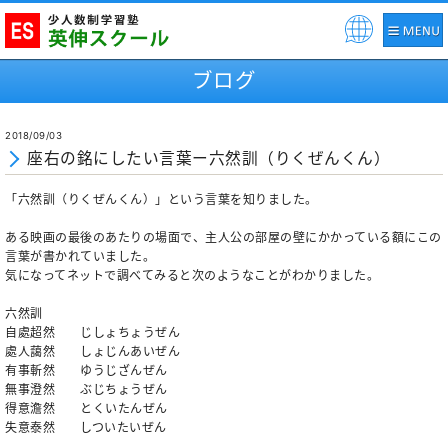
Pow
ered
ブログ
by
2018/09/03
座右の銘にしたい言葉ー六然訓（りくぜんくん）
「六然訓（りくぜんくん）」という言葉を知りました。
ある映画の最後のあたりの場面で、主人公の部屋の壁にかかっている額にこの
言葉が書かれていました。
気になってネットで調べてみると次のようなことがわかりました。
六然訓
自處超然 じしょちょうぜん
處人藹然 しょじんあいぜん
有事斬然 ゆうじざんぜん
無事澄然 ぶじちょうぜん
得意澹然 とくいたんぜん
失意泰然 しついたいぜん