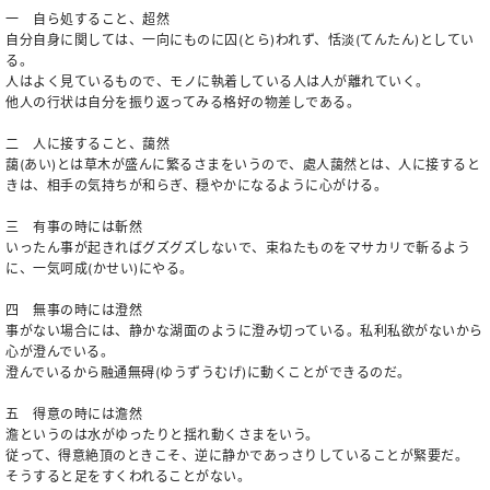
一 自ら処すること、超然
自分自身に関しては、一向にものに囚(とら)われず、恬淡(てんたん)としてい
る。
人はよく見ているもので、モノに執着している人は人が離れていく。
他人の行状は自分を振り返ってみる格好の物差しである。
二 人に接すること、藹然
藹(あい)とは草木が盛んに繁るさまをいうので、處人藹然とは、人に接すると
きは、相手の気持ちが和らぎ、穏やかになるように心がける。
三 有事の時には斬然
いったん事が起きればグズグズしないで、束ねたものをマサカリで斬るよう
に、一気呵成(かせい)にやる。
四 無事の時には澄然
事がない場合には、静かな湖面のように澄み切っている。私利私欲がないから
心が澄んでいる。
澄んでいるから融通無碍(ゆうずうむげ)に動くことができるのだ。
五 得意の時には澹然
澹というのは水がゆったりと揺れ動くさまをいう。
従って、得意絶頂のときこそ、逆に静かであっさりしていることが緊要だ。
そうすると足をすくわれることがない。