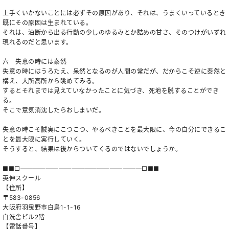
上手くいかないことには必ずその原因があり、それは、うまくいっているとき
既にその原因は生まれている。
それは、油断から出る行動の少しのゆるみとか詰めの甘さ、そのつけがいずれ
現れるのだと思います。
六 失意の時には泰然
失意の時にはうろたえ、呆然となるのが人間の常だが、だからこそ逆に泰然と
構え、大所高所から眺めてみる。
するとそれまでは見えていなかったことに気づき、死地を脱することができ
る。
そこで意気消沈したらおしまいだ。
失意の時こそ誠実にこつこつ、やるべきことを最大限に、今の自分にできるこ
とを最大限に実行していく。
そうすると、結果は後からついてくるのではないでしょうか。
■■□―――――――――――――――――――□■■
英伸スクール
【住所】
〒583-0856
大阪府羽曳野市白鳥1-1-16
白洗舎ビル2階
【電話番号】