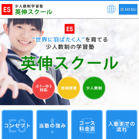
Pow
ered
by