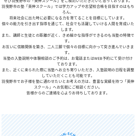
ぜひ羽曳野市の「英伸スクール」をご検討いただきたいと思っております。
羽曳野市の塾「英伸スクール」では学力アップや志望校合格を目指すのはもち
ろん、
将来社会に出た時に必要になる力を育てることを目標にしています。
個々の能力を引き出す指導を通じて、社会でも活躍していける人間を育成いた
します。
また、講師と生徒との距離が近く、きめ細かな指導ができるのも当塾の特徴で
す。
お互いに信頼関係を築き、二人三脚で個々の目標に向かって突き進んでいきま
す。
当塾の入塾説明や体験相談のご予約は、お電話またはWEB予約にて受け付け
ております。
また、近くに来られた際に当塾へお立ち寄りいただき、入塾説明の日程を調整
していただくことも可能です。
羽曳野市でお子様を塾に通わせたいとお考えの方は、豊富な実績を持つ「英伸
スクール」へお気軽にご相談ください。
皆様からのご連絡を心よりお待ちしております。